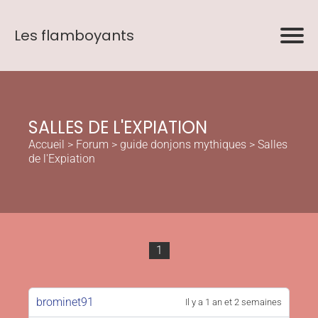
Les flamboyants
SALLES DE L'EXPIATION
Accueil
>
Forum
>
guide donjons mythiques
>
Salles
de l'Expiation
1
brominet91
Il y a 1 an et 2 semaines