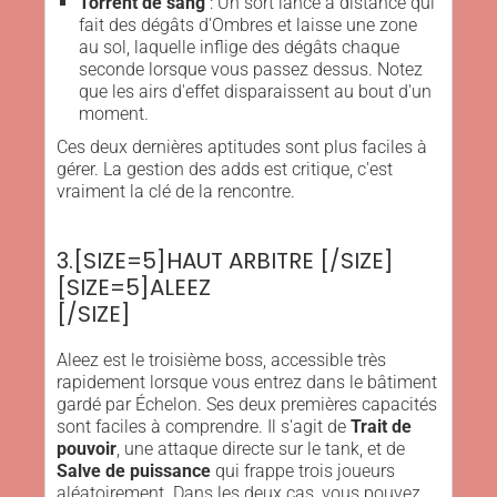
Torrent de sang
: Un sort lancé à distance qui
fait des dégâts d'Ombres et laisse une zone
au sol, laquelle inflige des dégâts chaque
seconde lorsque vous passez dessus. Notez
que les airs d'effet disparaissent au bout d'un
moment.
Ces deux dernières aptitudes sont plus faciles à
gérer. La gestion des adds est critique, c'est
vraiment la clé de la rencontre.
3.[SIZE=5]HAUT ARBITRE [/SIZE]
[SIZE=5]ALEEZ
[/SIZE]
Aleez est le troisième boss, accessible très
rapidement lorsque vous entrez dans le bâtiment
gardé par Échelon. Ses deux premières capacités
sont faciles à comprendre. Il s'agit de
Trait de
pouvoir
, une attaque directe sur le tank, et de
Salve de puissance
qui frappe trois joueurs
aléatoirement. Dans les deux cas, vous pouvez